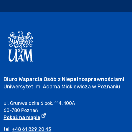
Biuro Wsparcia Osób z Niepełnosprawnościami
Uniwersytet im. Adama Mickiewicza w Poznaniu
ul. Grunwaldzka 6 pok. 114, 100A
60-780 Poznań
Adres Biura Wsparcia Osób z Niepełno
Strona otwiera się w nowym oknie.
Pokaż na mapie
tel.
+48 61 829 20 45