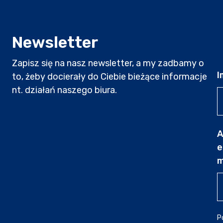
Newsletter
Zapisz się na nasz newsletter, a my zadbamy o
I
to, żeby docierały do Ciebie bieżące informacje
nt. działań naszego biura.
A
e
m
P