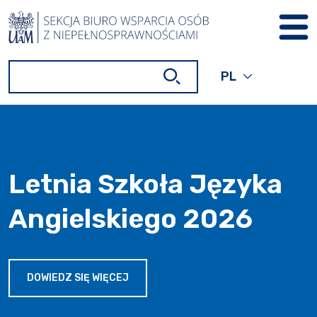
PRZEJDŹ DO TREŚCI
Wyszukiwarka
Wyszukiwarka
PL
OBECNY JĘZYK
POLSKI,
ROZWIŃ, ABY W
Strona główna
Letnia Szkoła Języka
Angielskiego 2026
LETNIA SZKOŁA JĘZYKA ANGIELSKIEG
DOWIEDZ SIĘ WIĘCEJ