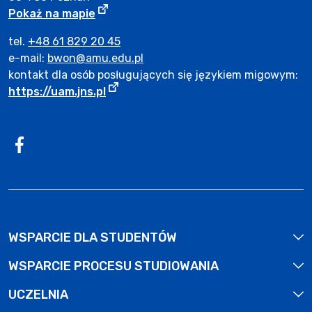
Adres Biura Wsparcia Osób z Niepełno
Strona otwiera się w nowym oknie.
Pokaż na mapie
tel.
+48 61 829 20 45
e-mail:
bwon@amu.edu.pl
kontakt dla osób posługujących się językiem migowym:
Strona otwiera się w nowym oknie.
https://uam.jns.pl
Profil na
Facebook
. Strona otwiera się w nowym oknie.
WSPARCIE DLA STUDENTÓW
WSPARCIE PROCESU STUDIOWANIA
UCZELNIA