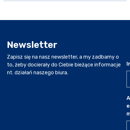
Newsletter
Zapisz się na nasz newsletter, a my zadbamy o
I
to, żeby docierały do Ciebie bieżące informacje
nt. działań naszego biura.
A
e
m