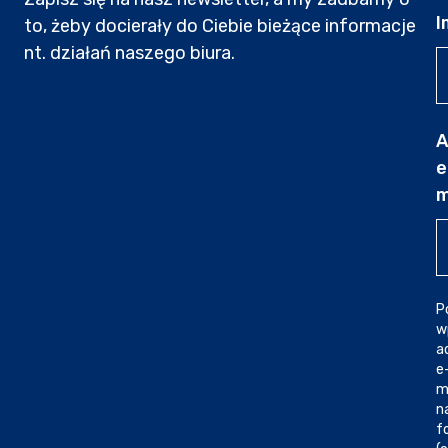
I
to, żeby docierały do Ciebie bieżące informacje
nt. działań naszego biura.
A
e
m
P
w
a
e
m
n
f