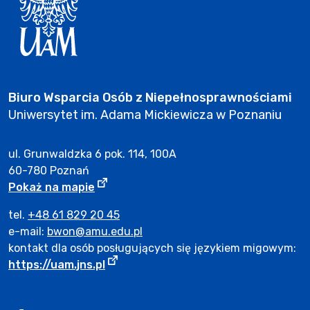
Biuro Wsparcia Osób z Niepełnosprawnościami
Uniwersytet im. Adama Mickiewicza w Poznaniu
ul. Grunwaldzka 6 pok. 114, 100A
60-780 Poznań
Adres Biura Wsparcia Osób z Niepełno
Strona otwiera się w nowym oknie.
Pokaż na mapie
tel.
+48 61 829 20 45
e-mail:
bwon@amu.edu.pl
kontakt dla osób posługujących się językiem migowym:
Strona otwiera się w nowym oknie.
https://uam.jns.pl