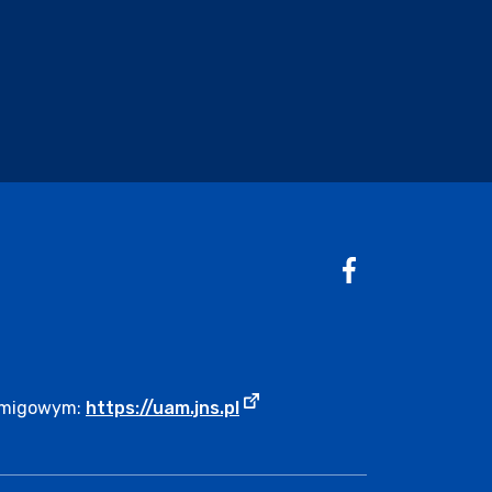
Profil na
Faceb
Strona otwiera się w nowym 
m migowym:
https://uam.jns.pl