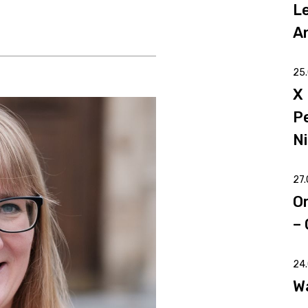
L
A
25
 na Twitter. Strona otwiera się w nowym oknie.
Linkedin. Strona otwiera się w nowym oknie.
book. Strona otwiera się w nowym oknie.
X
P
N
27
O
– 
24
W