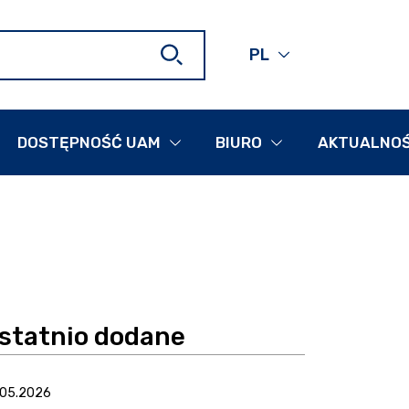
ukiwarka
ukiwarka
PL
OBECNY JĘZYK STR
POLSKI,
ROZWIŃ, ABY WYBR
DOSTĘPNOŚĆ UAM
BIURO
AKTUALNOŚ
statnio dodane
.05.2026