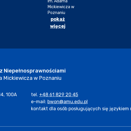
im. Adama
Mickiewicza w
Poznaniu
pokaż
więcej
 z Niepełnosprawnościami
a Mickiewicza w Poznaniu
14, 100A
tel.
+48 61 829 20 45
e-mail:
bwon@amu.edu.pl
iura Wsparcia Osób z Niepełnosprawnościami.
otwiera się w nowym oknie.
kontakt dla osób posługujących się językie