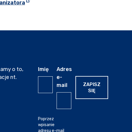
””
Strona otwiera się w nowej karcie
anizatora
bamy o to,
Imię
Adres
cje nt.
e-
ZAPISZ
mail
SIĘ
Poprzez
wpisanie
adresu e-mail