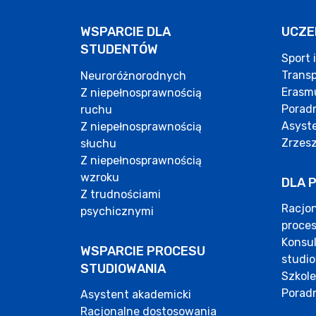
WSPARCIE DLA
UCZE
STUDENTÓW
Sport 
Wsparcie dla studentów
Transp
Neuroróżnorodnych
Wsparcie dla studentów
Erasm
Z niepełnosprawnością
Poradn
ruchu
Wsparcie dla studentów
Asyste
Z niepełnosprawnością
Zrzesz
słuchu
Wsparcie dla studentów
Z niepełnosprawnością
wzroku
DLA 
Wsparcie dla studentów
Z trudnościami
Racjo
psychicznymi
proces
Konsul
WSPARCIE PROCESU
studi
STUDIOWANIA
Szkole
Poradn
Asystent akademicki
Racjonalne dostosowania