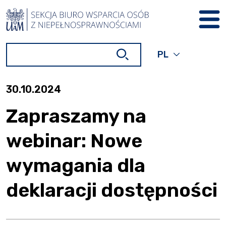
PRZEJDŹ DO TREŚCI
Wyszukiwarka
Wyszukiwarka
PL
OBECNY JĘZYK
POLSKI,
ROZWIŃ, ABY W
30.10.2024
Zapraszamy na
webinar: Nowe
wymagania dla
deklaracji dostępności