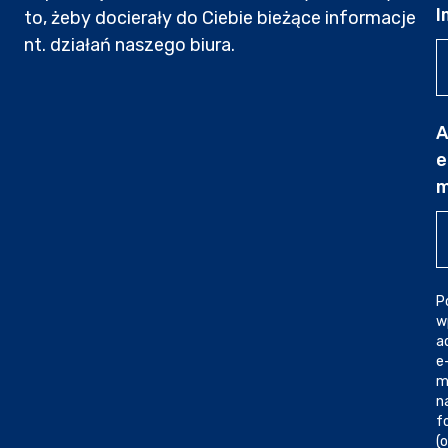
I
to, żeby docierały do Ciebie bieżące informacje
nt. działań naszego biura.
A
e
m
P
w
a
e
m
n
f
(